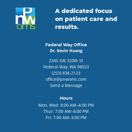
A dedicated focus
on patient care and
results.
Federal Way Office
Dr. Kevin Huang
2345
SW 320th St
Federal Way
, WA
98023
(253) 838-2123
office@pnwoms.com
Send a Message
Hours
Mon, Wed:
8:00 AM–4:00 PM
Thur:
7:00 AM–4:00 PM
Fri:
7:00 AM–3:00 PM